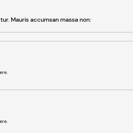
etur. Mauris accumsan massa non:
ere.
ere.