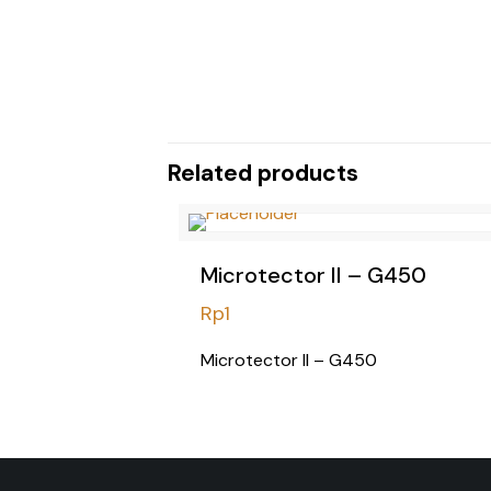
Related products
Microtector II – G450
Rp
1
Microtector II – G450