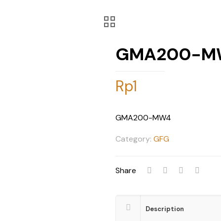
GMA200-M
Rp
1
GMA200-MW4
Category:
GFG
Share
Description